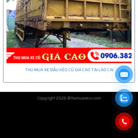
THU MUA XE ĐẦU KÉO CŨ GIÁ CAO TẠI LÀO CAI
Copyright 2026 ©thumuaxecu.com