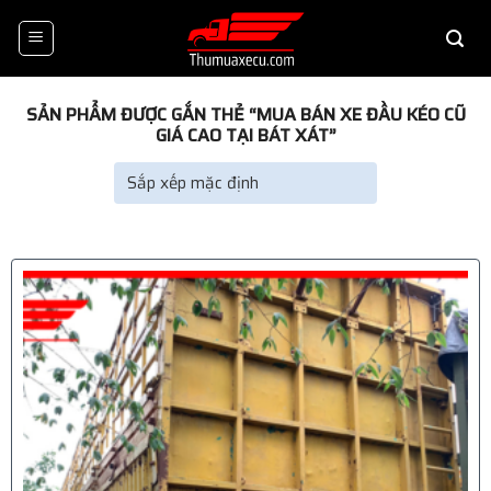
Skip
to
content
SẢN PHẨM ĐƯỢC GẮN THẺ “MUA BÁN XE ĐẦU KÉO CŨ
GIÁ CAO TẠI BÁT XÁT”