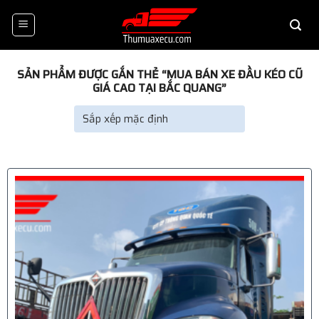
Skip
to
content
SẢN PHẨM ĐƯỢC GẮN THẺ “MUA BÁN XE ĐẦU KÉO CŨ
GIÁ CAO TẠI BẮC QUANG”