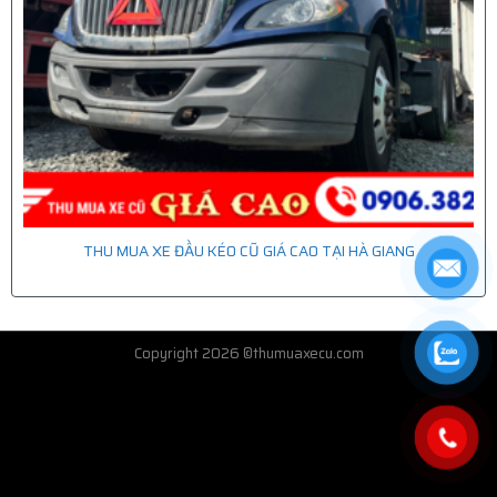
THU MUA XE ĐẦU KÉO CŨ GIÁ CAO TẠI HÀ GIANG
Copyright 2026 ©thumuaxecu.com