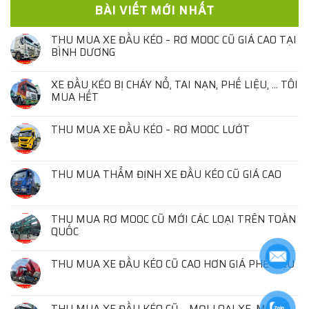
BÀI VIẾT MỚI NHẤT
THU MUA XE ĐẦU KÉO – RƠ MOOC CŨ GIÁ CAO TẠI
BÌNH DƯƠNG
XE ĐẦU KÉO BỊ CHÁY NỔ, TAI NẠN, PHẾ LIỆU, … TÔI
MUA HẾT
THU MUA XE ĐẦU KÉO – RƠ MOOC LƯỚT
THU MUA THẨM ĐỊNH XE ĐẦU KÉO CŨ GIÁ CAO
THU MUA RƠ MOOC CŨ MỚI CÁC LOẠI TRÊN TOÀN
QUỐC
THU MUA XE ĐẦU KÉO CŨ CAO HƠN GIÁ PHẾ LIỆU
THU MUA XE ĐẦU KÉO CŨ – MỌI LOẠI XE, MỌI