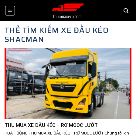
Skip
to
content
THẺ TÌM KIẾM
XE ĐẦU KÉO
SHACMAN
THU MUA XE ĐẦU KÉO – RƠ MOOC LƯỚT
HOẠT ĐỘNG THU MUA XE ĐẦU KÉO – RƠ MOOC LƯỚT Chúng tôi xin