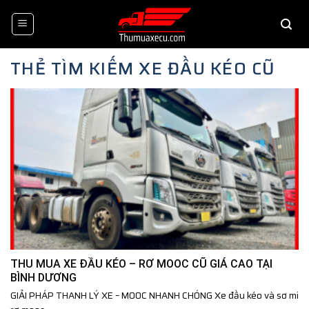
Skip
to
content
THẺ TÌM KIẾM
XE ĐẦU KÉO CŨ
THU MUA XE ĐẦU KÉO – RƠ MOOC CŨ GIÁ CAO TẠI
BÌNH DƯƠNG
GIẢI PHÁP THANH LÝ XE – MOOC NHANH CHÓNG Xe đầu kéo và sơ mi