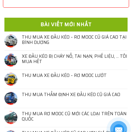
BÀI VIẾT MỚI NHẤT
THU MUA XE ĐẦU KÉO – RƠ MOOC CŨ GIÁ CAO TẠI
BÌNH DƯƠNG
XE ĐẦU KÉO BỊ CHÁY NỔ, TAI NẠN, PHẾ LIỆU, … TÔI
MUA HẾT
THU MUA XE ĐẦU KÉO – RƠ MOOC LƯỚT
THU MUA THẨM ĐỊNH XE ĐẦU KÉO CŨ GIÁ CAO
THU MUA RƠ MOOC CŨ MỚI CÁC LOẠI TRÊN TOÀN
QUỐC