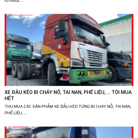
rơ mooc ...
XE ĐẦU KÉO BỊ CHÁY NỔ, TAI NẠN, PHẾ LIỆU, … TÔI MUA
HẾT
THU MUA CÁC SẢN PHẨM XE ĐẦU KÉO TỪNG BỊ CHÁY NỔ, TAI NẠN,
PHẾ LIỆU, ...