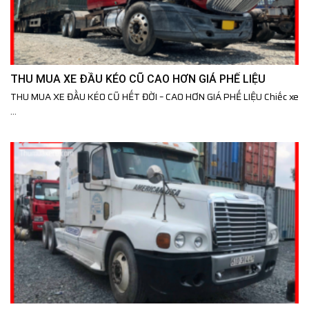
THU MUA XE ĐẦU KÉO CŨ CAO HƠN GIÁ PHẾ LIỆU
THU MUA XE ĐẦU KÉO CŨ HẾT ĐỜI – CAO HƠN GIÁ PHẾ LIỆU Chiếc xe
...