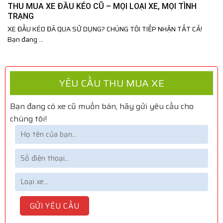
THU MUA XE ĐẦU KÉO CŨ – MỌI LOẠI XE, MỌI TÌNH
TRẠNG
XE ĐẦU KÉO ĐÃ QUA SỬ DỤNG? CHÚNG TÔI TIẾP NHẬN TẤT CẢ!
Bạn đang ...
YÊU CẦU THU MUA XE
Bạn đang có xe cũ muốn bán, hãy gửi yêu cầu cho
chúng tôi!