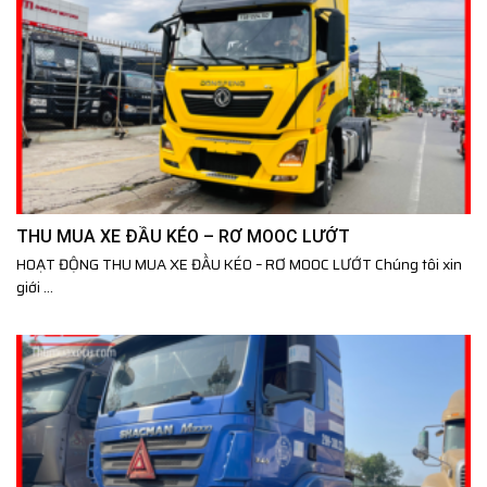
THU MUA XE ĐẦU KÉO – RƠ MOOC LƯỚT
HOẠT ĐỘNG THU MUA XE ĐẦU KÉO – RƠ MOOC LƯỚT Chúng tôi xin
giới ...