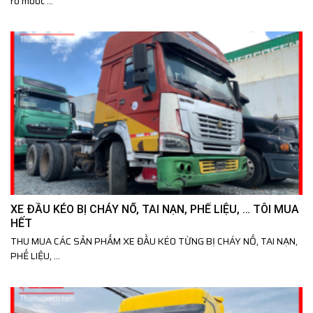
rơ mooc ...
XE ĐẦU KÉO BỊ CHÁY NỔ, TAI NẠN, PHẾ LIỆU, … TÔI MUA
HẾT
THU MUA CÁC SẢN PHẨM XE ĐẦU KÉO TỪNG BỊ CHÁY NỔ, TAI NẠN,
PHẾ LIỆU, ...