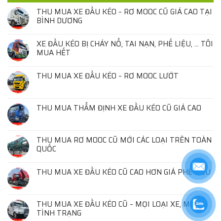
THU MUA XE ĐẦU KÉO – RƠ MOOC CŨ GIÁ CAO TẠI
BÌNH DƯƠNG
XE ĐẦU KÉO BỊ CHÁY NỔ, TAI NẠN, PHẾ LIỆU, … TÔI
MUA HẾT
THU MUA XE ĐẦU KÉO – RƠ MOOC LƯỚT
THU MUA THẨM ĐỊNH XE ĐẦU KÉO CŨ GIÁ CAO
THU MUA RƠ MOOC CŨ MỚI CÁC LOẠI TRÊN TOÀN
QUỐC
THU MUA XE ĐẦU KÉO CŨ CAO HƠN GIÁ PHẾ LIỆU
THU MUA XE ĐẦU KÉO CŨ – MỌI LOẠI XE, MỌI
TÌNH TRẠNG