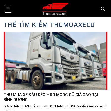
Skip
to
content
THẺ TÌM KIẾM
THUMUAXECU
THU MUA XE ĐẦU KÉO – RƠ MOOC CŨ GIÁ CAO TẠI
BÌNH DƯƠNG
GIẢI PHÁP THANH LÝ XE – MOOC NHANH CHÓNG Xe đầu kéo và sơ mi