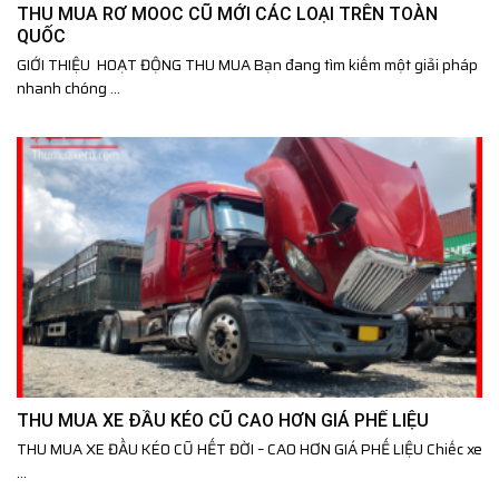
THU MUA RƠ MOOC CŨ MỚI CÁC LOẠI TRÊN TOÀN
QUỐC
GIỚI THIỆU HOẠT ĐỘNG THU MUA Bạn đang tìm kiếm một giải pháp
nhanh chóng ...
THU MUA XE ĐẦU KÉO CŨ CAO HƠN GIÁ PHẾ LIỆU
THU MUA XE ĐẦU KÉO CŨ HẾT ĐỜI – CAO HƠN GIÁ PHẾ LIỆU Chiếc xe
...