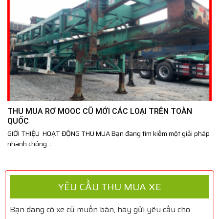
THU MUA RƠ MOOC CŨ MỚI CÁC LOẠI TRÊN TOÀN
QUỐC
GIỚI THIỆU HOẠT ĐỘNG THU MUA Bạn đang tìm kiếm một giải pháp
nhanh chóng ...
YÊU CẦU THU MUA XE
Bạn đang có xe cũ muốn bán, hãy gửi yêu cầu cho