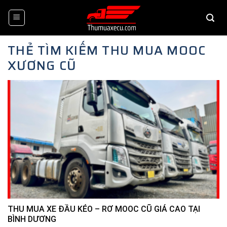
Skip
to
content
THẺ TÌM KIẾM
THU MUA MOOC
XƯƠNG CŨ
THU MUA XE ĐẦU KÉO – RƠ MOOC CŨ GIÁ CAO TẠI
BÌNH DƯƠNG