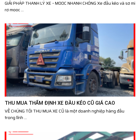
GIẢI PHÁP THANH LÝ XE – MOOC NHANH CHÓNG Xe đầu kéo và sơ mi
rơ mooc ...
THU MUA THẨM ĐỊNH XE ĐẦU KÉO CŨ GIÁ CAO
VỀ CHÚNG TÔI THU MUA XE CŨ là một doanh nghiệp hàng đầu
trong lĩnh ...