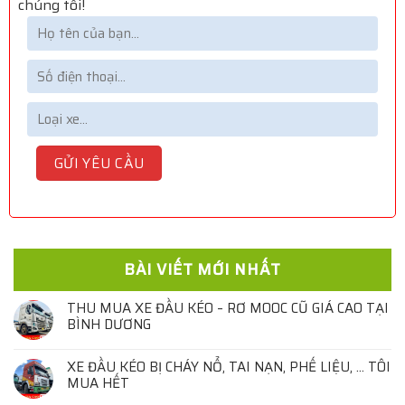
chúng tôi!
BÀI VIẾT MỚI NHẤT
THU MUA XE ĐẦU KÉO – RƠ MOOC CŨ GIÁ CAO TẠI
BÌNH DƯƠNG
XE ĐẦU KÉO BỊ CHÁY NỔ, TAI NẠN, PHẾ LIỆU, … TÔI
MUA HẾT