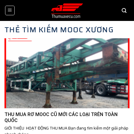
Skip
to
content
THẺ TÌM KIẾM
MOOC XƯƠNG
THU MUA RƠ MOOC CŨ MỚI CÁC LOẠI TRÊN TOÀN
QUỐC
GIỚI THIỆU HOẠT ĐỘNG THU MUA Bạn đang tìm kiếm một giải pháp