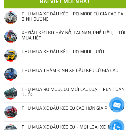
BÀI VIẾT MỚI NHẤT
THU MUA XE ĐẦU KÉO – RƠ MOOC CŨ GIÁ CAO TẠI
BÌNH DƯƠNG
XE ĐẦU KÉO BỊ CHÁY NỔ, TAI NẠN, PHẾ LIỆU, … TÔI
MUA HẾT
THU MUA XE ĐẦU KÉO – RƠ MOOC LƯỚT
THU MUA THẨM ĐỊNH XE ĐẦU KÉO CŨ GIÁ CAO
THU MUA RƠ MOOC CŨ MỚI CÁC LOẠI TRÊN TOÀN
QUỐC
THU MUA XE ĐẦU KÉO CŨ CAO HƠN GIÁ PHẾ LIỆU
THU MUA XE ĐẦU KÉO CŨ – MỌI LOẠI XE, MỌI