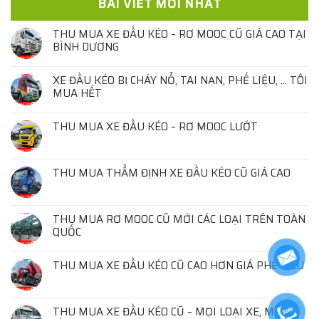
BÀI VIẾT MỚI NHẤT
THU MUA XE ĐẦU KÉO – RƠ MOOC CŨ GIÁ CAO TẠI
BÌNH DƯƠNG
XE ĐẦU KÉO BỊ CHÁY NỔ, TAI NẠN, PHẾ LIỆU, … TÔI
MUA HẾT
THU MUA XE ĐẦU KÉO – RƠ MOOC LƯỚT
THU MUA THẨM ĐỊNH XE ĐẦU KÉO CŨ GIÁ CAO
THU MUA RƠ MOOC CŨ MỚI CÁC LOẠI TRÊN TOÀN
QUỐC
THU MUA XE ĐẦU KÉO CŨ CAO HƠN GIÁ PHẾ LIỆU
THU MUA XE ĐẦU KÉO CŨ – MỌI LOẠI XE, MỌI