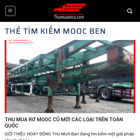
Skip
to
content
THẺ TÌM KIẾM
MOOC BEN
THU MUA RƠ MOOC CŨ MỚI CÁC LOẠI TRÊN TOÀN
QUỐC
GIỚI THIỆU HOẠT ĐỘNG THU MUA Bạn đang tìm kiếm một giải pháp